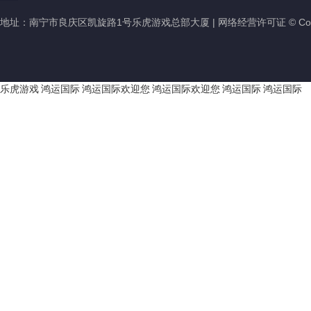
地址：南宁市良庆区凯旋路1号乐虎游戏总部大厦 | 网络经营许可证 © Copyr
乐虎游戏
鸿运国际
鸿运国际欢迎您
鸿运国际欢迎您
鸿运国际
鸿运国际