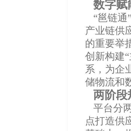
数字赋
“邕链
产业链供
的重要举
创新构建“
系，为企
储物流和
两阶段
平台分两
点打造供